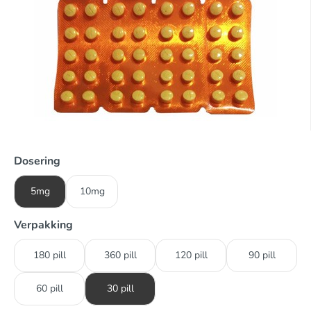
Dosering
5mg
10mg
Verpakking
180 pill
360 pill
120 pill
90 pill
60 pill
30 pill