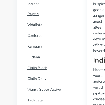
Suprax
buspiro
geen e
Pepcid
aanger
angstme
Vidalista
alleen 
sedere
Cenforce
deze m
effecti
Kamagra
bevord
Fildena
Ind
Cialis Black
Naast 
voor a
Cialis Daily
andere
verlich
Viagra Super Active
pijnkla
cruciaa
Tadalista