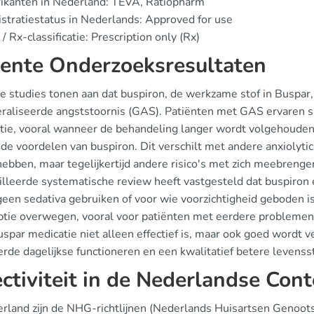
ikanten in Nederland: TEVA, Ratiopharm
stratiestatus in Nederlands: Approved for use
/ Rx-classificatie: Prescription only (Rx)
ente Onderzoeksresultaten
 studies tonen aan dat buspiron, de werkzame stof in Buspar, 
raliseerde angststoornis (GAS). Patiënten met GAS ervaren si
tie, vooral wanneer de behandeling langer wordt volgehoude
e voordelen van buspiron. Dit verschilt met andere anxiolytic
hebben, maar tegelijkertijd andere risico's met zich meebrenge
illeerde systematische review heeft vastgesteld dat buspiron e
geen sedativa gebruiken of voor wie voorzichtigheid geboden is 
ptie overwegen, vooral voor patiënten met eerdere problemen
spar medicatie niet alleen effectief is, maar ook goed wordt v
rde dagelijkse functioneren en een kwalitatief betere levenssti
ectiviteit in de Nederlandse Cont
erland zijn de NHG-richtlijnen (Nederlands Huisartsen Genootsc