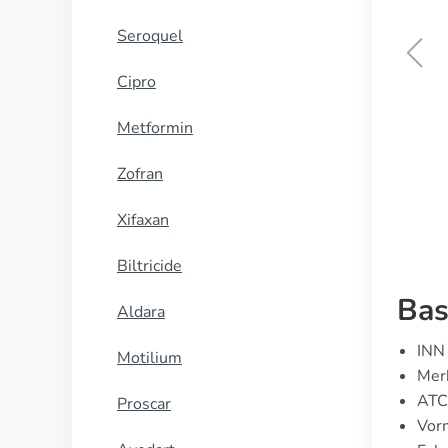
Seroquel
Cipro
Leponex
Metformin
KOOP NU
Zofran
Xifaxan
Biltricide
Bas
Aldara
INN
Motilium
Merk
ATC
Proscar
Vor