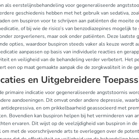
n als eerstelijnsbehandeling voor gegeneraliseerde angststoor
erdere geschiedenis hebben met het gebruik van sedativa, zo
aden om buspiron voor te schrijven aan patiënten die moeite
dicatie, of bij wie de risico’s van benzodiazepines mogelijk te 
onder zorgverleners, maar ook onder patiënten. Deze laatste g
nde opties, waardoor buspiron steeds vaker als keuze wordt 
edicatie aanpassen op basis van individuele reacties en gerap
viteit en veiligheid van de behandeling verder verbetert. Het p
ert een op maat gemaakte aanpak die de zorgkwaliteit in de g
icaties en Uitgebreidere Toepas
de primaire indicatie voor gegeneraliseerde angststoornis wor
ndere aandoeningen. Dit omvat onder andere depressie, waarbi
 antidepressiva, en om prikkelbaarheid geassocieerd met prem
ten. Bovendien kan buspiron helpen bij het verminderen van an
chten ervaren. Dit wijst op de veelzijdigheid van buspiron in d
l om met de voorschrijvende arts te overleggen over de potent