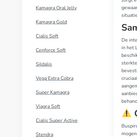
zorgt e
gewaarb
Kamagra Oral Jelly
situati
Kamagra Gold
Sam
Cialis Soft
De int
in het 
Cenforce Soft
beschi
sterkt
Sildalis
bevesti
Vega Extra Cobra
crucia
aangem
Super Kamagra
aanbied
behand
Viagra Soft
C
Cialis Super Active
Buspir
mogen
Stendra