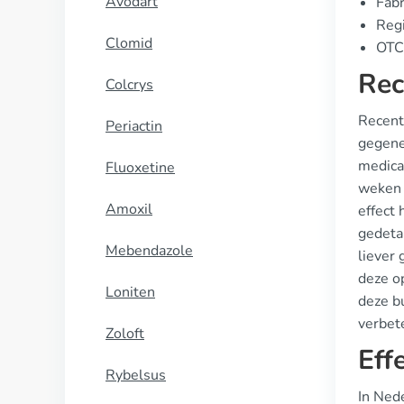
Avodart
Fabr
Regi
Clomid
OTC 
Rec
Colcrys
Recente
Periactin
gegene
medica
Fluoxetine
weken d
Amoxil
effect 
gedeta
Mebendazole
liever 
deze o
Loniten
deze bu
verbete
Zoloft
Eff
Rybelsus
In Ned