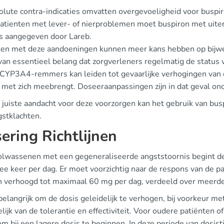
lute contra-indicaties omvatten overgevoeligheid voor buspiro
patienten met lever- of nierproblemen moet buspiron met uite
s aangegeven door Lareb.
ten met deze aandoeningen kunnen meer kans hebben op bijwe
 van essentieel belang dat zorgverleners regelmatig de status
 CYP3A4-remmers kan leiden tot gevaarlijke verhogingen van 
s met zich meebrengt. Doseeraanpassingen zijn in dat geval ono
juiste aandacht voor deze voorzorgen kan het gebruik van buspi
gstklachten.
ering Richtlijnen
olwassenen met een gegeneraliseerde angststoornis begint de 
ee keer per dag. Er moet voorzichtig naar de respons van de p
 verhoogd tot maximaal 60 mg per dag, verdeeld over meerd
belangrijk om de dosis geleidelijk te verhogen, bij voorkeur m
lijk van de tolerantie en effectiviteit. Voor oudere patiënten o
m bij een lagere dosis te beginnen. In deze periode van dosist