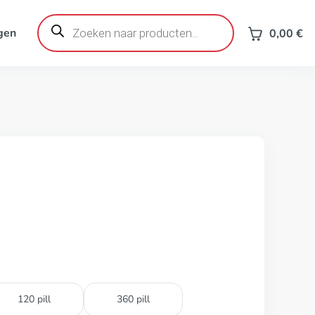
Producten
zoeken
gen
0,00
€
120 pill
360 pill