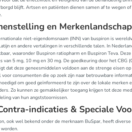
rvoor dat de effectiviteit en veiligheid van de behandeling bin
orgd blijft. Artsen en patiënten dienen samen af te wegen of 
e.
enstelling en Merkenlandschap
ernationale niet-eigendomsnaam (INN) van buspiron is wereldw
Latijn en andere vertalingen in verschillende talen. In Nederl
kbaar, waaronder Buspiron ratiopharm en Buspiron Teva. Deze
es van 5 mg, 10 mg en 30 mg. De goedkeuring door het CBG (
gt dat deze geneesmiddelen voldoen aan de strenge eisen op het
al voor consumenten die op zoek zijn naar betrouwbare informa
oedigd om goed geïnformeerd te zijn over de lokale merken e
ers. Zo kunnen ze gemakkelijker toegang krijgen tot deze medi
eling van hun angststoornissen.
ontra-indicaties & Speciale Voo
on, ook wel bekend onder de merknaam BuSpar, heeft diverse co
 worden.