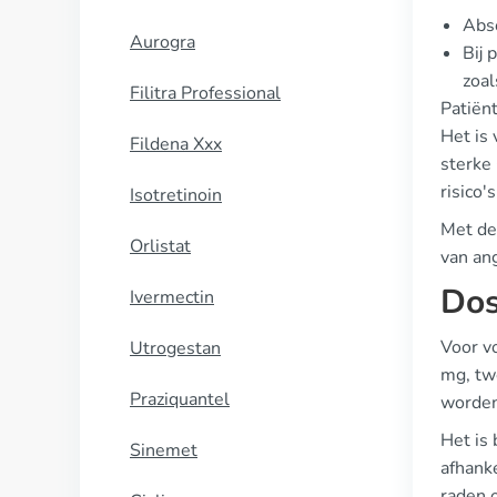
Abso
Aurogra
Bij 
zoal
Filitra Professional
Patiën
Het is
Fildena Xxx
sterke
risico'
Isotretinoin
Met de 
Orlistat
van an
Dos
Ivermectin
Voor v
Utrogestan
mg, tw
Praziquantel
worden
Het is 
Sinemet
afhanke
raden o