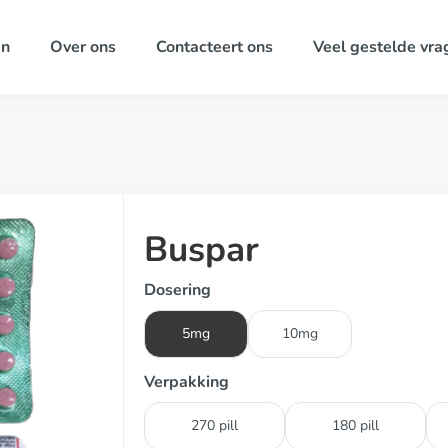
ën
Over ons
Contacteert ons
Veel gestelde vra
Buspar
Dosering
5mg
10mg
Verpakking
270 pill
180 pill