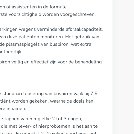
n of assistenten in de formule.
rste voorzichtigheid worden voorgeschreven,
rkingen wegens verminderde afbraakcapaciteit.
 van deze patiënten monitoren. Het gebruik van
de plasmaspiegels van buspiron, wat extra
ntbeerlijk.
ron veilig en effectief zijn voor de behandeling
standaard dosering van buspiron vaak bij 7,5
atiënt worden gekeken, waarna de dosis kan
ere innamen.
et stappen van 5 mg elke 2 tot 3 dagen,
f die met lever- of nierproblemen is het aan te
itratie, die meestal 2-4 weken duurt voor het