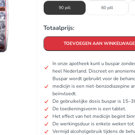
90 pill
60 pill
Totaalprijs:
TOEVOEGEN AAN WINKELWAG
In onze apotheek kunt u buspar zonde
heel Nederland. Discreet en anonieme
Buspar wordt gebruikt voor de behand
medicijn is een niet-benzodiazepine a
beïnvloedt.
De gebruikelijke dosis buspar is 15–3
De toedieningsvorm is een tablet.
Het effect van het medicijn begint bi
De werkingsduur is enkele weken tot 
Vermijd alcoholgebruik tijdens de beh