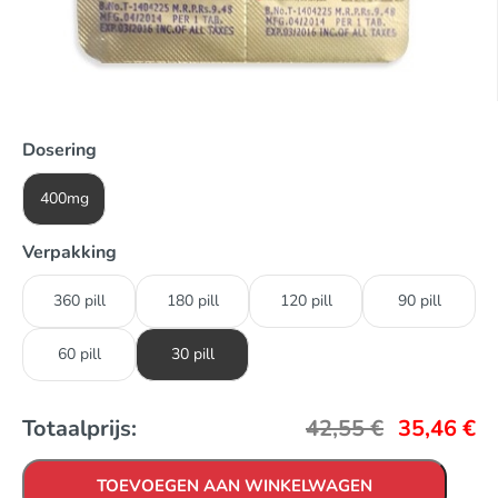
Dosering
400mg
Verpakking
360 pill
180 pill
120 pill
90 pill
60 pill
30 pill
Totaalprijs:
42,55
€
35,46
€
TOEVOEGEN AAN WINKELWAGEN