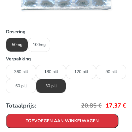
Dosering
50mg
100mg
Verpakking
360 pill
180 pill
120 pill
90 pill
60 pill
30 pill
Totaalprijs:
20,85
€
17,37
€
TOEVOEGEN AAN WINKELWAGEN