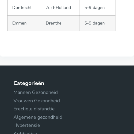
Dordrecht
Zuid-Holland
5-9 dagen
Emmen
Drenthe
5-9 dagen
Categorieën
Mannen Gezondheid
Vrouwen Gezondheid
Erectiele disfunctie
Algemene gezondheid
Hypertensie
Antibiotica