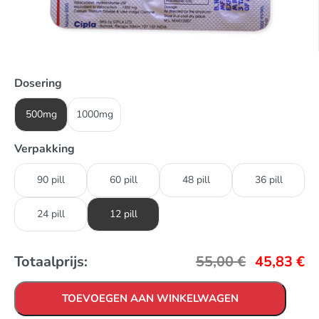
Dosering
500mg
1000mg
Verpakking
90 pill
60 pill
48 pill
36 pill
24 pill
12 pill
Totaalprijs:
55,00
€
45,83
€
TOEVOEGEN AAN WINKELWAGEN