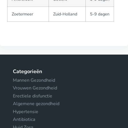
Zoetermeer
Zuid-Holland
5-9 dagen
Categorieën
Mannen Gezondheid
Vrouwen Gezondheid
Erectiele disfunctie
Algemene gezondheid
Hypertensie
Antibiotica
Huid Zorg