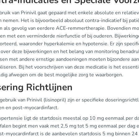
tra-indicaties en Speciale Voor
ruik van Prinivil gaat gepaard met enkele absolute en relatiev
 nemen. Het is bijvoorbeeld absoluut contra-indicatief bij pa
 als gevolg van eerdere ACE-remmertherapie. Bovendien moeten
en met een verminderde nierfunctie of bij ouderen. Bijwerkingen
rteerd, waaronder hyperkalemie en hypotensie. Er zijn specifie
 over deze bijwerkingen en het belang van monitoring benadr
sen met andere ernstige aandoeningen moeten bijzondere aanda
iseren. Bij het voorschrijven van deze medicatie is het essenti
ldig afwegen om de best mogelijke zorg te waarborgen.
ering Richtlijnen
 gebruik van Prinivil (lisinopril) zijn er specifieke doseringsrich
en en post-myocardinfarct.
ypertensie ligt de startdosis meestal op 10 mg eenmaal per d
rtfalen begint men vaak met 2,5 mg tot 5 mg eenmaal per dag 
st-myocardinfarct is de aanbevolen startdosis 5 mg binnen 24