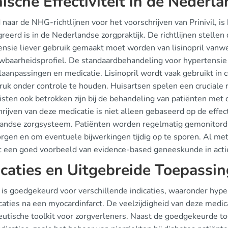
nische Effectiviteit in de Nederl
 naar de NHG-richtlijnen voor het voorschrijven van Prinivil, is
reerd is in de Nederlandse zorgpraktijk. De richtlijnen stellen 
ensie liever gebruik gemaakt moet worden van lisinopril vanwe
wbaarheidsprofiel. De standaardbehandeling voor hypertensi
jlaanpassingen en medicatie. Lisinopril wordt vaak gebruikt i
uk onder controle te houden. Huisartsen spelen een cruciale rol
isten ook betrokken zijn bij de behandeling van patiënten met 
rijven van deze medicatie is niet alleen gebaseerd op de effec
andse zorgsysteem. Patiënten worden regelmatig gemonitord o
gen en om eventuele bijwerkingen tijdig op te sporen. Al met a
t een goed voorbeeld van evidence-based geneeskunde in acti
icaties en Uitgebreide Toepassi
l is goedgekeurd voor verschillende indicaties, waaronder hyp
caties na een myocardinfarct. De veelzijdigheid van deze medi
eutische toolkit voor zorgverleners. Naast de goedgekeurde toe