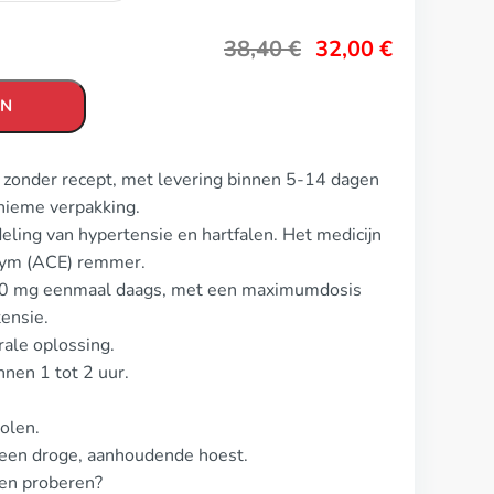
38,40
€
32,00
€
EN
n zonder recept, met levering binnen 5-14 dagen
nieme verpakking.
eling van hypertensie en hartfalen. Het medicijn
zym (ACE) remmer.
is 10 mg eenmaal daags, met een maximumdosis
ensie.
rale oplossing.
nnen 1 tot 2 uur.
olen.
een droge, aanhoudende hoest.
len proberen?