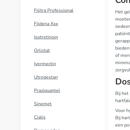
Con
Filitra Professional
Het geb
moeten
Fildena Xxx
oedeem
patiënt
Isotretinoin
gerappo
bieden
Orlistat
of men
minimal
Ivermectin
zorgvu
Utrogestan
Dos
Praziquantel
Bij het
hartfal
Sinemet
Voor h
Cialis
Bij ha
een po