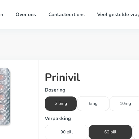
ën
Over ons
Contacteert ons
Veel gestelde vra
Prinivil
Dosering
2,5mg
5mg
10mg
Verpakking
90 pill
60 pill