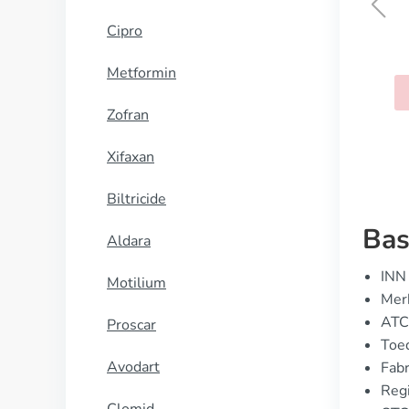
Cipro
Catapres
Metformin
KOOP NU
Zofran
Xifaxan
Biltricide
Bas
Aldara
INN 
Motilium
Merk
ATC
Proscar
Toed
Avodart
Fabr
Reg