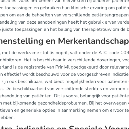
ndicaties, zoals het beheer van nierziekten bij diabetes patiën
ze toepassingen en gebruiken hun klinische ervaring om patië
en om aan de behoeften van verschillende patiëntengroepen te v
andeling van deze aandoeningen heeft het gebruik ervan verde
e juiste toepassingen en het belang van therapietrouw om de b
enstelling en Merkenlandschap
il, met de werkzame stof lisinopril, valt onder de ATC-code C
hibitoren. Het is beschikbaar in verschillende doseringen, voo
rland is de registratie van Prinivil goedgekeurd door relevan
en effectief wordt beschouwd voor de voorgeschreven indicatie
 zijn ook beschikbaar, wat biedt mogelijkheden voor patiënten 
t. De beschikbaarheid van verschillende sterktes en vormen zo
ehandeling van patiënten. Dit is vooral belangrijk voor patiën
 met bijkomende gezondheidsproblemen. Bij het overwegen v
atieven en generieke opties in aanmerking nemen om ervoor te
hebben.