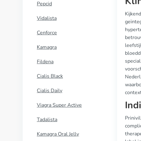
Kli
Pepcid
Kijkend
Vidalista
geïnteg
hypert
Cenforce
betrou
leefsti
Kamagra
bloeddr
special
Fildena
voorsch
Cialis Black
Nederl
waarbor
Cialis Daily
contex
Ind
Viagra Super Active
Prinivi
Tadalista
compli
therap
Kamagra Oral Jelly