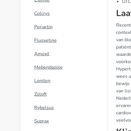
Clomid
OTC 
Laa
Colcrys
Recente
Periactin
context
van blo
Fluoxetine
patiën
Amoxil
waarde
voorko
Mebendazole
Hyperte
wees u
Loniten
bewijs
van lis
Zoloft
Nederl
ervare
Rybelsus
cardiov
veelvo
Suprax