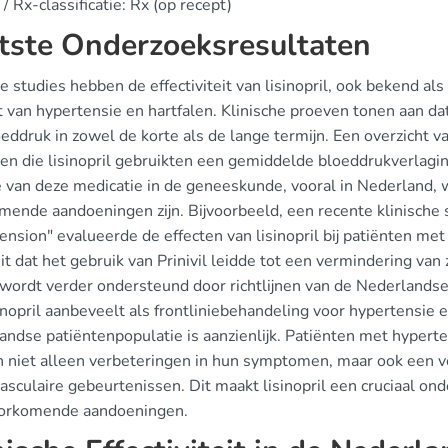
/ Rx-classificatie: Rx (op recept)
tste Onderzoeksresultaten
 studies hebben de effectiviteit van lisinopril, ook bekend als 
 van hypertensie en hartfalen. Klinische proeven tonen aan dat 
eddruk in zowel de korte als de lange termijn. Een overzicht v
ten die lisinopril gebruikten een gemiddelde bloeddrukverla
 van deze medicatie in de geneeskunde, vooral in Nederland, w
mende aandoeningen zijn. Bijvoorbeeld, een recente klinische s
nsion" evalueerde de effecten van lisinopril bij patiënten me
it dat het gebruik van Prinivil leidde tot een vermindering 
 wordt verder ondersteund door richtlijnen van de Nederlandse
inopril aanbeveelt als frontliniebehandeling voor hypertensie e
andse patiëntenpopulatie is aanzienlijk. Patiënten met hypert
n niet alleen verbeteringen in hun symptomen, maar ook een ve
asculaire gebeurtenissen. Dit maakt lisinopril een cruciaal o
orkomende aandoeningen.