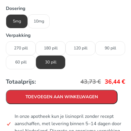
Dosering
5mg
10mg
Verpakking
270 pill
180 pill
120 pill
90 pill
60 pill
30 pill
Totaalprijs:
43,73
€
36,44
€
TOEVOEGEN AAN WINKELWAGEN
In onze apotheek kun je lisinopril zonder recept
aanschaffen, met levering binnen 5–14 dagen door