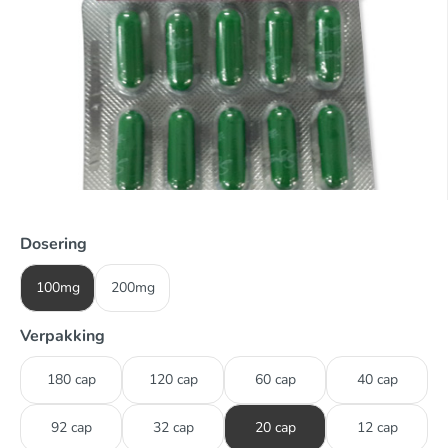
Dosering
100mg
200mg
Verpakking
180 cap
120 cap
60 cap
40 cap
92 cap
32 cap
20 cap
12 cap