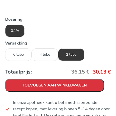
Dosering
0.1%
Verpakking
6 tube
4 tube
2 tube
Totaalprijs:
36,15
€
30,13
€
TOEVOEGEN AAN WINKELWAGEN
In onze apotheek kunt u betamethason zonder
recept kopen, met levering binnen 5–14 dagen door
heel Nederland. Discrete en anonieme verpakking.