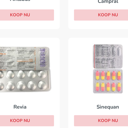
Campral
KOOP NU
KOOP NU
Revia
Sinequan
KOOP NU
KOOP NU