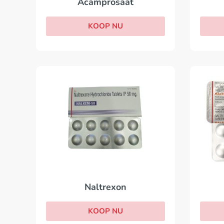
Acamprosaat
KOOP NU
Naltrexon
KOOP NU