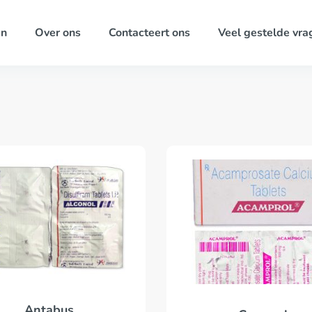
ën
Over ons
Contacteert ons
Veel gestelde vra
Antabus