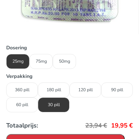
Dosering
25mg
75mg
50mg
Verpakking
360 pill
180 pill
120 pill
90 pill
60 pill
30 pill
Totaalprijs:
23,94
€
19,95
€