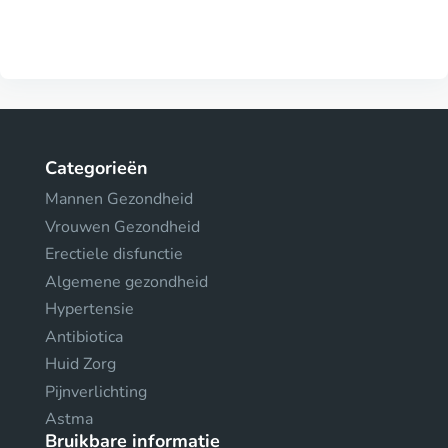
Categorieën
Mannen Gezondheid
Vrouwen Gezondheid
Erectiele disfunctie
Algemene gezondheid
Hypertensie
Antibiotica
Huid Zorg
Pijnverlichting
Astma
Bruikbare informatie