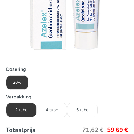
Dosering
20%
Verpakking
2 tube
4 tube
6 tube
Totaalprijs:
71,62
€
59,69
€