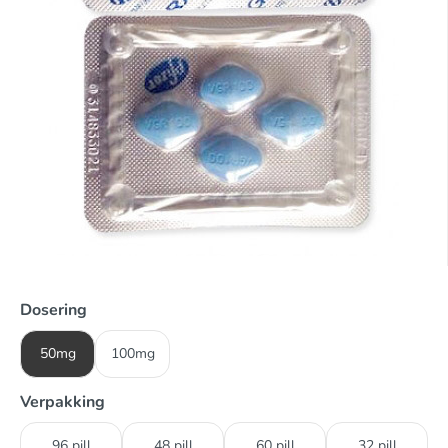
Dosering
50mg
100mg
Verpakking
96 pill
48 pill
60 pill
32 pill