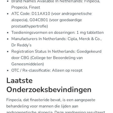
Brand Names Available In Netherlands: Finpecia,
Propecia, Finast
ATC Code: D11AX10 (voor androgenetische
alopecia), G04CB01 (voor goedaardige
prostaathypertrofie)
Toedieningsvormen en doseringen: 1 mg tabletten
Manufacturers In Netherlands: Cipla, Merck & Co.,
Dr Reddy’s
Registration Status In Netherlands: Goedgekeurd
door CBG (College ter Beoordeling van
Geneesmiddelen)
OTC / Rx-classificatie: Alleen op recept
Laatste
Onderzoeksbevindingen
Finpecia, dat finasteride bevat, is een aangepaste
behandeling voor mannen die lijden aan
androgenetische alopecia. Deze aandoening resulteert