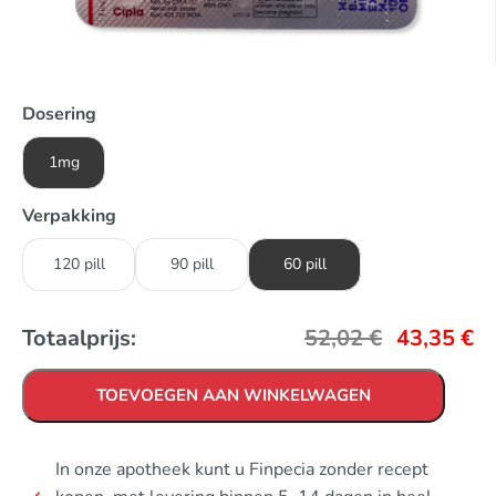
Dosering
1mg
Verpakking
120 pill
90 pill
60 pill
Totaalprijs:
52,02
€
43,35
€
TOEVOEGEN AAN WINKELWAGEN
In onze apotheek kunt u Finpecia zonder recept