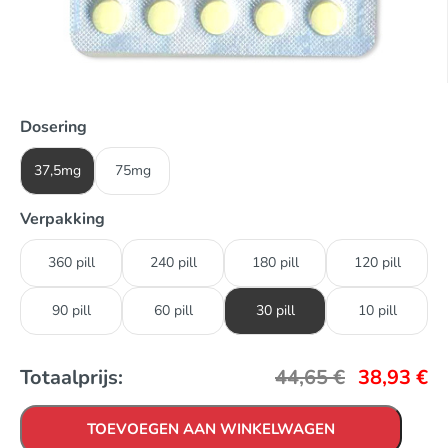
Dosering
37,5mg
75mg
Verpakking
360 pill
240 pill
180 pill
120 pill
90 pill
60 pill
30 pill
10 pill
Totaalprijs:
44,65
€
38,93
€
TOEVOEGEN AAN WINKELWAGEN