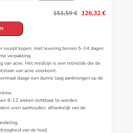
151,59
€
126,32
€
EN
der recept kopen, met levering binnen 5–14 dagen
eme verpakking.
g van acne. Het medicijn is een retinoïde die de
ntstaan van acne voorkomt.
s eenmaal daags een dunne laag aanbrengen op de
crème.
nnen 8-12 weken zichtbaar te worden.
dere uren aanhouden, afhankelijk van de
andeling.
droogheid van de huid.