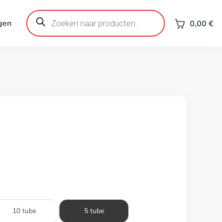
Producten
zoeken
gen
0,00
€
10 tube
5 tube