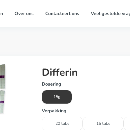
ën
Over ons
Contacteert ons
Veel gestelde vra
Differin
Dosering
15g
Verpakking
20 tube
15 tube