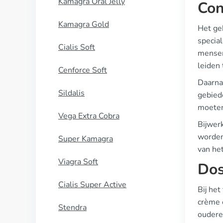
Kamagra Oral Jelly
Con
Kamagra Gold
Het geb
specia
Cialis Soft
mensen
leiden 
Cenforce Soft
Daarnaa
Sildalis
gebied
moeten 
Vega Extra Cobra
Bijwer
worden 
Super Kamagra
van het
Viagra Soft
Dos
Cialis Super Active
Bij het
crème 
Stendra
oudere 