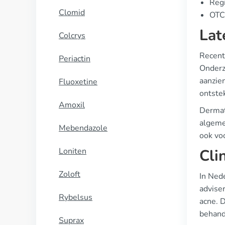
Regi
Clomid
OTC 
Lat
Colcrys
Recent 
Periactin
Onderzo
aanzie
Fluoxetine
ontste
Amoxil
Dermat
algeme
Mebendazole
ook vo
Loniten
Cli
Zoloft
In Ned
advise
Rybelsus
acne. D
behand
Suprax