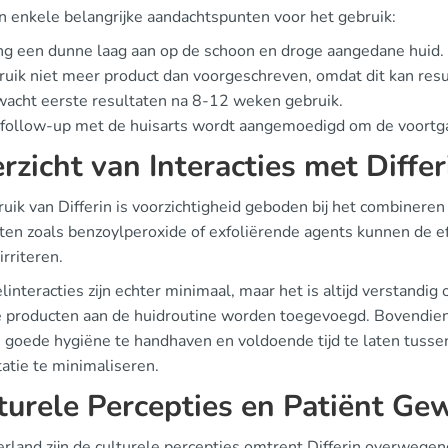
jn enkele belangrijke aandachtspunten voor het gebruik:
g een dunne laag aan op de schoon en droge aangedane huid.
uik niet meer product dan voorgeschreven, omdat dit kan resul
acht eerste resultaten na 8-12 weken gebruik.
follow-up met de huisarts wordt aangemoedigd om de voortg
rzicht van Interacties met Differ
ruik van Differin is voorzichtigheid geboden bij het combinere
ten zoals benzoylperoxide of exfoliërende agents kunnen de ef
irriteren.
interacties zijn echter minimaal, maar het is altijd verstandi
 producten aan de huidroutine worden toegevoegd. Bovendi
 goede hygiëne te handhaven en voldoende tijd te laten tusse
tatie te minimaliseren.
turele Percepties en Patiënt Ge
erland zijn de culturele percepties omtrent Differin overwegen