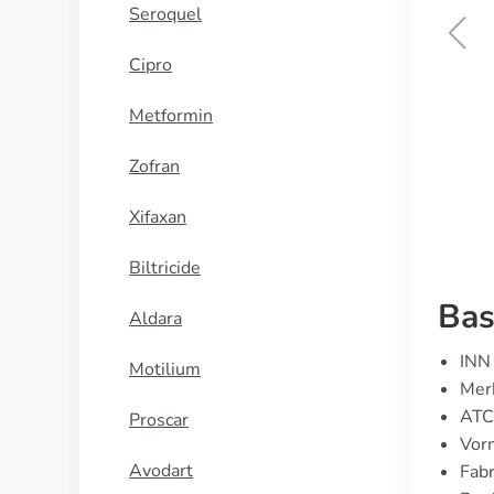
Seroquel
Cipro
Sonata
Metformin
KOOP NU
Zofran
Xifaxan
Biltricide
Bas
Aldara
INN
Motilium
Merk
ATC
Proscar
Vor
Avodart
Fabr