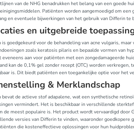
htlijnen van de NHG benadrukken het belang van een goede hui
reinigingsmiddelen. Patiënten worden aangemoedigd om een 
ang en eventuele bijwerkingen van het gebruik van Differin te
icaties en uitgebreide toepassin
in is goedgekeurd voor de behandeling van acne vulgaris, maar
ndoeningen zoals keratosis pilaris en bepaalde vormen van hy
t eveneens aan voor patiënten met een zongedamageerde huid
and kan de 0,1% gel zonder recept (OTC) worden verkregen, ter
gbaar is. Dit biedt patiënten een toegankelijke optie voor het 
enstelling & Merklandschap
n bevat de actieve stof adapalene, wat een synthetische retino
kingen vermindert. Het is beschikbaar in verschillende sterkt
m de meest populaire is. Het product wordt vervaardigd door 
illende versies van Differin te vinden, waaronder goedkopere g
atiënten die kosteneffectieve oplossingen voor hun huidprobl