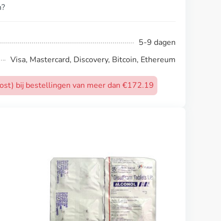
n?
5-9 dagen
Visa, Mastercard, Discovery, Bitcoin, Ethereum
post) bij bestellingen van meer dan €172.19
Diamox