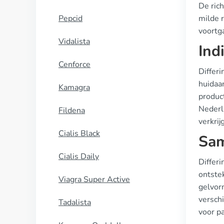
De ric
Pepcid
milde 
voortg
Vidalista
Ind
Cenforce
Differ
huidaa
Kamagra
produc
Nederl
Fildena
verkrij
Cialis Black
Sam
Cialis Daily
Differi
ontste
Viagra Super Active
gelvor
versch
Tadalista
voor p