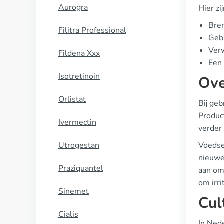
Aurogra
Hier zi
Bren
Filitra Professional
Gebr
Verw
Fildena Xxx
Een 
Isotretinoin
Ove
Orlistat
Bij geb
Produc
Ivermectin
verder 
Utrogestan
Voedsel
nieuwe
Praziquantel
aan om
om irri
Sinemet
Cul
Cialis
In Ned