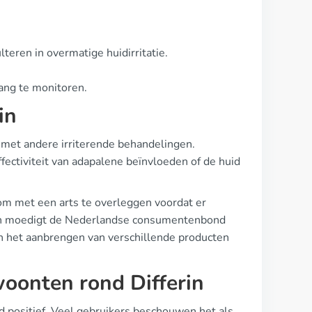
teren in overmatige huidirritatie.
ang te monitoren.
in
n met andere irriterende behandelingen.
fectiviteit van adapalene beïnvloeden of de huid
g om met een arts te overleggen voordat er
en moedigt de Nederlandse consumentenbond
n het aanbrengen van verschillende producten
woonten rond Differin
d positief. Veel gebruikers beschouwen het als