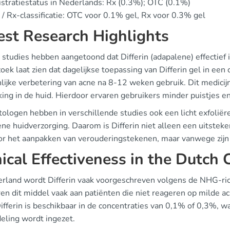
stratiestatus in Nederlands: Rx (0.3%); OTC (0.1%)
/ Rx-classificatie: OTC voor 0.1% gel, Rx voor 0.3% gel
est Research Highlights
studies hebben aangetoond dat Differin (adapalene) effectief i
ek laat zien dat dagelijkse toepassing van Differin gel in een
nlijke verbetering van acne na 8-12 weken gebruik. Dit medici
king in de huid. Hierdoor ervaren gebruikers minder puistjes e
ologen hebben in verschillende studies ook een licht exfoliër
ne huidverzorging. Daarom is Differin niet alleen een uitstek
or het aanpakken van verouderingstekenen, maar vanwege zijn
nical Effectiveness in the Dutch 
erland wordt Differin vaak voorgeschreven volgens de NHG-ric
ren dit middel vaak aan patiënten die niet reageren op milde a
ifferin is beschikbaar in de concentraties van 0,1% of 0,3%, wa
eling wordt ingezet.