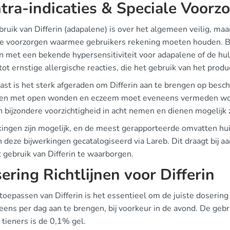
tra-indicaties & Speciale Voorzor
ruik van Differin (adapalene) is over het algemeen veilig, maar
le voorzorgen waarmee gebruikers rekening moeten houden. Bij
 met een bekende hypersensitiviteit voor adapalene of de hul
tot ernstige allergische reacties, die het gebruik van het pro
st is het sterk afgeraden om Differin aan te brengen op besch
en met open wonden en eczeem moet eveneens vermeden word
bijzondere voorzichtigheid in acht nemen en dienen mogelijk ze
kingen zijn mogelijk, en de meest gerapporteerde omvatten hui
deze bijwerkingen gecatalogiseerd via Lareb. Dit draagt bij aa
 gebruik van Differin te waarborgen.
ering Richtlijnen voor Differin
 toepassen van Differin is het essentieel om de juiste dosering
eens per dag aan te brengen, bij voorkeur in de avond. De geb
tieners is de 0,1% gel.