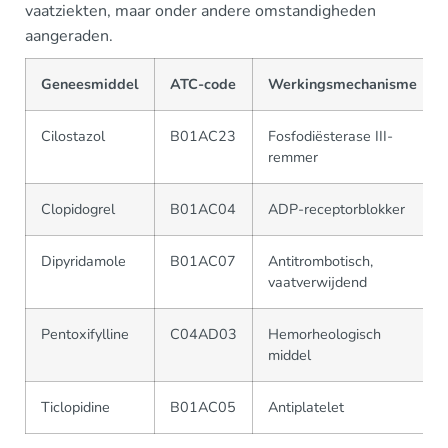
vaatziekten, maar onder andere omstandigheden
aangeraden.
Geneesmiddel
ATC-code
Werkingsmechanisme
Cilostazol
B01AC23
Fosfodiësterase III-
remmer
Clopidogrel
B01AC04
ADP-receptorblokker
Dipyridamole
B01AC07
Antitrombotisch,
vaatverwijdend
Pentoxifylline
C04AD03
Hemorheologisch
middel
Ticlopidine
B01AC05
Antiplatelet