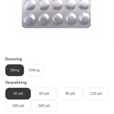
Dosering
50mg
100mg
Verpakking
30 pill
60 pill
90 pill
120 pill
180 pill
360 pill